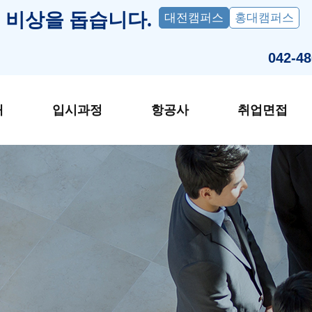
 비상을 돕습니다.
대전캠퍼스
홍대캠퍼스
042-48
개
입시과정
항공사
취업면접