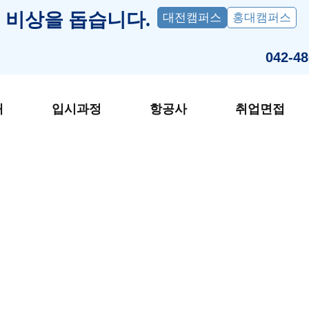
 비상을 돕습니다.
대전캠퍼스
홍대캠퍼스
042-48
개
입시과정
항공사
취업면접