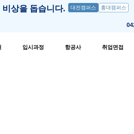
 비상을 돕습니다.
대전캠퍼스
홍대캠퍼스
04
개
입시과정
항공사
취업면접