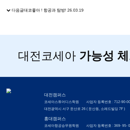
다음글
대코좋아 ! 항공과 탐방!
26.03.19
대전코세아
가능성 
대전캠퍼스
코세아스튜어디스학원
사업자 등록번호 : 712-90-0
대전광역시 서구 둔산로 26 ( 둔산동, 소레드빌딩 7F )
홍대캠퍼스
코세아항공승무원학원
사업자 등록번호 : 369- 95- 