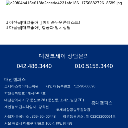
이전글
[대코좋아 !] 예비승무원콘테스트!
다음글
[대코좋아!] 항공과 입시상담
대전코세아 상담문의
042.486.3440
010.5158.3440
대전캠퍼스
코세아스튜어디스학원
사업자 등록번호 : 712-90-00690
학원등록번호 : 제서3401호
대전광역시 서구 둔산로 26 ( 둔산동, 소레드빌딩 7F )
홍대캠퍼스
개인정보 관리책임자 : 강희선
코세아항공승무원학원
사업자 등록번호 : 369- 95- 00448
학원등록번호 : 제 02202200064호
서울 특별시 마포구 양화로 100 삼연빌딩 4층