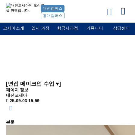
대전캠퍼스
홍대캠퍼스
코세아소개
입시 과정
항공사과정
커뮤니티
상담센터
커뮤니티
포토갤러리
[면접 메이크업 수업 ♥]
페이지 정보
대전코세아
25-09-03 15:59
본문