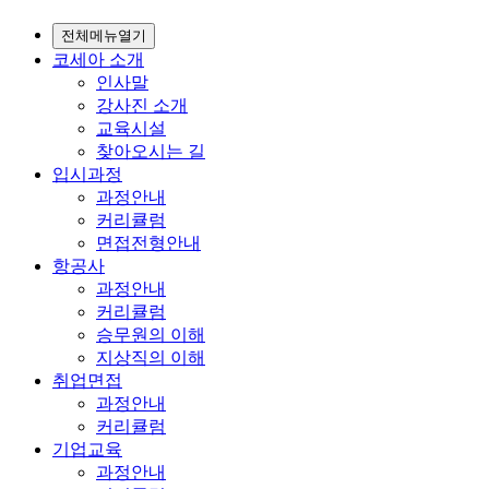
전체메뉴열기
코세아 소개
인사말
강사진 소개
교육시설
찾아오시는 길
입시과정
과정안내
커리큘럼
면접전형안내
항공사
과정안내
커리큘럼
승무원의 이해
지상직의 이해
취업면접
과정안내
커리큘럼
기업교육
과정안내