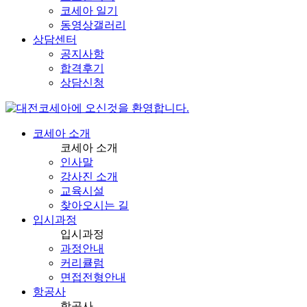
코세아 일기
동영상갤러리
상담센터
공지사항
합격후기
상담신청
코세아 소개
코세아 소개
인사말
강사진 소개
교육시설
찾아오시는 길
입시과정
입시과정
과정안내
커리큘럼
면접전형안내
항공사
항공사