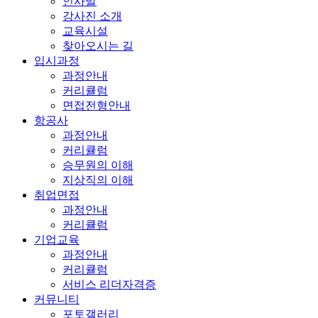
인사말
강사진 소개
교육시설
찾아오시는 길
입시과정
과정안내
커리큘럼
면접전형안내
항공사
과정안내
커리큘럼
승무원의 이해
지상직의 이해
취업면접
과정안내
커리큘럼
기업교육
과정안내
커리큘럼
서비스 리더자격증
커뮤니티
포토갤러리