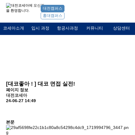
대전캠퍼스
홍대캠퍼스
코세아소개
입시 과정
항공사과정
커뮤니티
상담센터
커뮤니티
포토갤러리
[대코좋아 ! ] 대코 면접 실전!
페이지 정보
대전코세아
24-06-27 14:49
본문