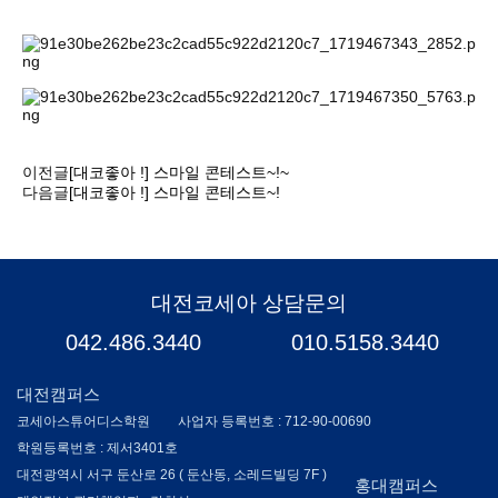
이전글
[대코좋아 !] 스마일 콘테스트~!~
다음글
[대코좋아 !] 스마일 콘테스트~!
대전코세아 상담문의
042.486.3440
010.5158.3440
대전캠퍼스
코세아스튜어디스학원
사업자 등록번호 : 712-90-00690
학원등록번호 : 제서3401호
대전광역시 서구 둔산로 26 ( 둔산동, 소레드빌딩 7F )
홍대캠퍼스